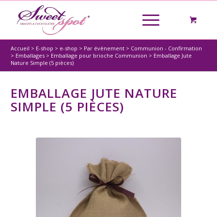
Accueil
>
E-shop
>
e-shop
>
Par évènement
>
Communion - Confirmation
>
Emballages
>
Emballage pour brioche Communion
>
Emballage Jute
Nature Simple (5 pièces)
EMBALLAGE JUTE NATURE
SIMPLE (5 PIÈCES)