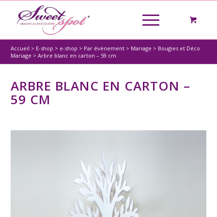
Accueil
>
E-shop
>
e-shop
>
Par évènement
>
Mariage
>
Bougies et Déco
Mariage
>
Arbre blanc en carton – 59 cm
ARBRE BLANC EN CARTON –
59 CM