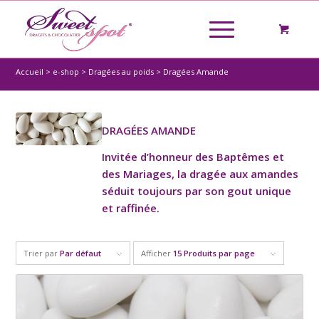
Accueil
>
e-shop
>
Dragées au poids
>
Dragées Amande
DRAGÉES AMANDE
Invitée d’honneur des Baptêmes et
des Mariages, la dragée aux amandes
séduit toujours par son gout unique
et raffinée.
Trier par
Par défaut
Afficher
15 Produits par page