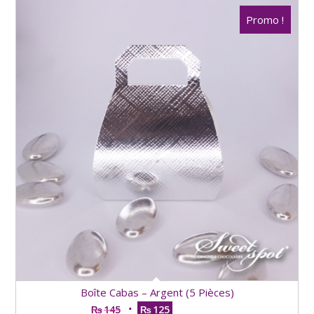
Boîte Cabas – Argent (5 Pièces)
145
125
₨
₨