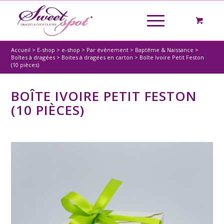
Accueil
>
E-shop
>
e-shop
>
Par évènement
>
Baptême & Naissance
>
Boîtes à dragées
>
Boites à dragées en carton
>
Boîte Ivoire Petit Feston
(10 pièces)
BOÎTE IVOIRE PETIT FESTON
(10 PIÈCES)