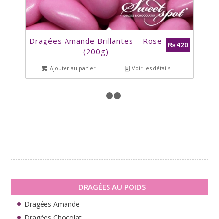
Dragées Amande Brillantes – Rose
420
₨
(200g)
Ajouter au panier
Voir les détails
1
2
3
DRAGÉES AU POIDS
Dragées Amande
Dragées Chocolat