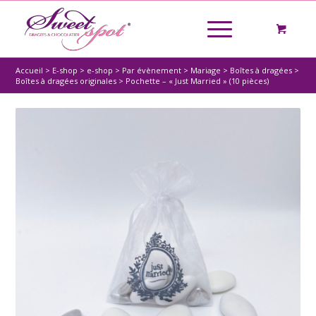
Accueil
>
E-shop
>
e-shop
>
Par évènement
>
Mariage
>
Boîtes à dragées
>
Boîtes à dragées originales
>
Pochette – « Just Married » (10 pièces)