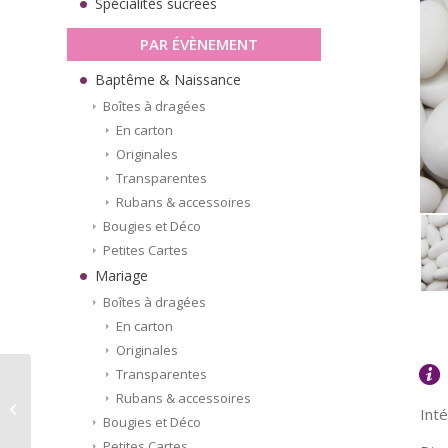
Spécialités sucrées
PAR ÉVÈNEMENT
Baptême & Naissance
Boîtes à dragées
En carton
Originales
Transparentes
Rubans & accessoires
Bougies et Déco
Petites Cartes
Mariage
Boîtes à dragées
En carton
Originales
Transparentes
Dragées Amande
Rubans & accessoires
Int
Brillantes – Rose (200g)
Bougies et Déco
Petites Cartes