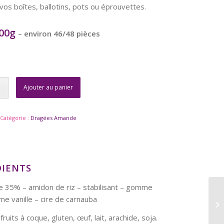
os boîtes, ballotins, pots ou éprouvettes.
200g
– environ 46/48 pièces
Ajouter au panier
Catégorie :
Dragées Amande
DIENTS
 35% – amidon de riz – stabilisant – gomme
me vanille – cire de carnauba
fruits à coque, gluten, œuf, lait, arachide, soja.