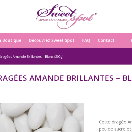
n Boutique
Découvrez Sweet Spot
FAQ
Contact
Dragées Amande Brillantes – Blanc (200g)
RAGÉES AMANDE BRILLANTES – B
Cette dragée A
peu de sucre et u