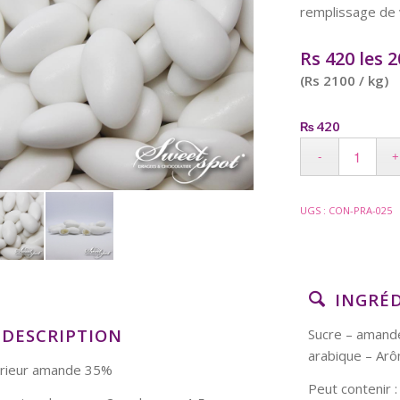
remplissage de v
Rs 420 les 
(Rs 2100 / kg)
420
₨
UGS :
CON-PRA-025
INGRÉ
DESCRIPTION
Sucre – amande
arabique – Arô
érieur amande 35%
Peut contenir : 