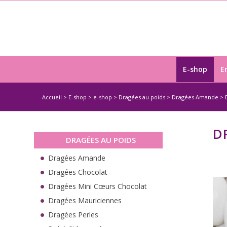
E-shop
E
Accueil
>
E-shop
>
e-shop
>
Dragées au poids
>
Dragées Amande
>
D
DRAGÉES AU POIDS
Dragées Amande
Dragées Chocolat
Dragées Mini Cœurs Chocolat
Dragées Mauriciennes
Dragées Perles