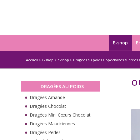
E-shop
E
Accueil
>
E-shop
>
e-shop
>
Dragées au poids
>
Spécialités sucrées
O
DRAGÉES AU POIDS
Dragées Amande
Dragées Chocolat
Dragées Mini Cœurs Chocolat
Dragées Mauriciennes
Dragées Perles