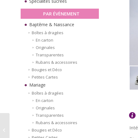
Spécialités sucrées
PAR ÉVÈNEMENT
Baptême & Naissance
Boîtes à dragées
En carton
Originales
Transparentes
Rubans & accessoires
Bougies et Déco
Petites Cartes
Mariage
Boîtes à dragées
En carton
Originales
Transparentes
Rubans & accessoires
Dragées Mini Cœur
Inté
Mix Chocolat – Rouge
Bougies et Déco
& Rose (200g)
Petites Cartes