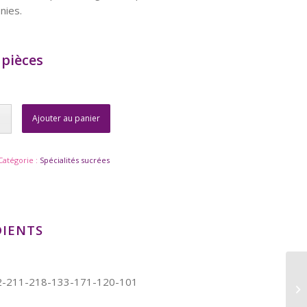
nies.
 pièces
Ajouter au panier
Catégorie :
Spécialités sucrées
DIENTS
22-211-218-133-171-120-101