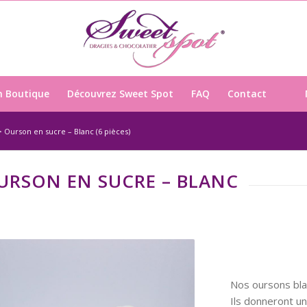
n Boutique
Découvrez Sweet Spot
FAQ
Contact
>
Ourson en sucre – Blanc (6 pièces)
URSON EN SUCRE – BLANC
Nos oursons blan
Ils donneront un