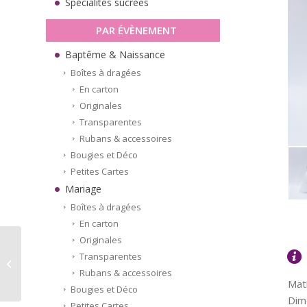
Spécialités sucrées
PAR ÉVÈNEMENT
Baptême & Naissance
Boîtes à dragées
En carton
Originales
Transparentes
Rubans & accessoires
Bougies et Déco
Petites Cartes
Mariage
Boîtes à dragées
En carton
Originales
Étoiles de mer en bois
Transparentes
– (6 pièces)
Rubans & accessoires
Mati
Bougies et Déco
Dime
Petites Cartes