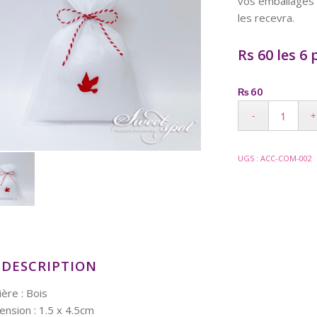
vos emballages 
les recevra.
Rs 60 les 6 
60
₨
UGS :
ACC-COM-002
DESCRIPTION
ère : Bois
nsion : 1.5 x 4.5cm