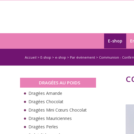
E-shop
E
Accueil
>
E-shop
>
e-shop
>
Par évènement
>
Communion - Confirm
C
DRAGÉES AU POIDS
Dragées Amande
Dragées Chocolat
Dragées Mini Cœurs Chocolat
Dragées Mauriciennes
Dragées Perles