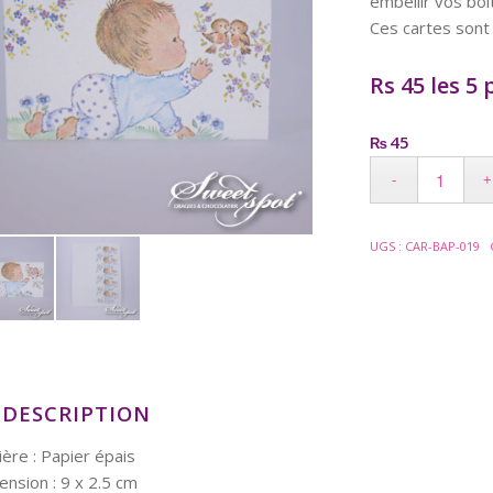
embellir vos bo
Ces cartes sont 
Rs 45 les 5 
45
₨
UGS :
CAR-BAP-019
DESCRIPTION
ère : Papier épais
nsion : 9 x 2.5 cm