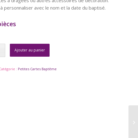
îtes à dragées ou autres accessoires de décoration.
à personnaliser avec le nom et la date du baptisé.
pièces
Ajouter au panier
Catégorie :
Petites Cartes Baptême