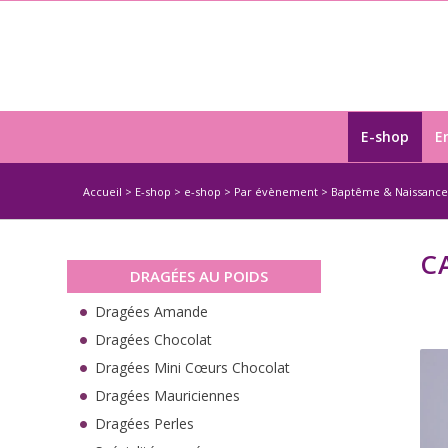
E-shop
E
Accueil
>
E-shop
>
e-shop
>
Par évènement
>
Baptême & Naissance
C
DRAGÉES AU POIDS
Dragées Amande
Dragées Chocolat
Dragées Mini Cœurs Chocolat
Dragées Mauriciennes
Dragées Perles