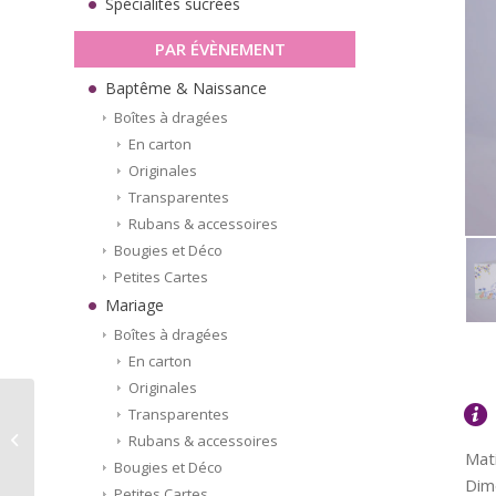
Spécialités sucrées
PAR ÉVÈNEMENT
Baptême & Naissance
Boîtes à dragées
En carton
Originales
Transparentes
Rubans & accessoires
Bougies et Déco
Petites Cartes
Mariage
Boîtes à dragées
En carton
Originales
Transparentes
Carte Naissance – Bleu
Rubans & accessoires
(5 pièces)
Mati
Bougies et Déco
Dime
Petites Cartes