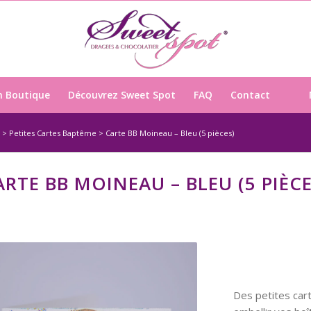
n Boutique
Découvrez Sweet Spot
FAQ
Contact
>
Petites Cartes Baptême
>
Carte BB Moineau – Bleu (5 pièces)
ARTE BB MOINEAU – BLEU (5 PIÈCE
Des petites cart