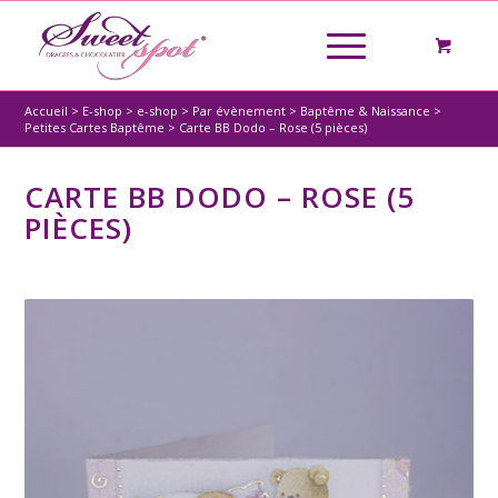
Accueil
>
E-shop
>
e-shop
>
Par évènement
>
Baptême & Naissance
>
Petites Cartes Baptême
>
Carte BB Dodo – Rose (5 pièces)
CARTE BB DODO – ROSE (5
PIÈCES)