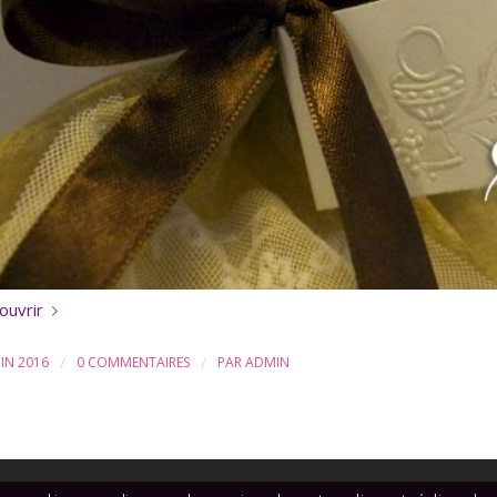
ouvrir
UIN 2016
/
0 COMMENTAIRES
/
PAR
ADMIN