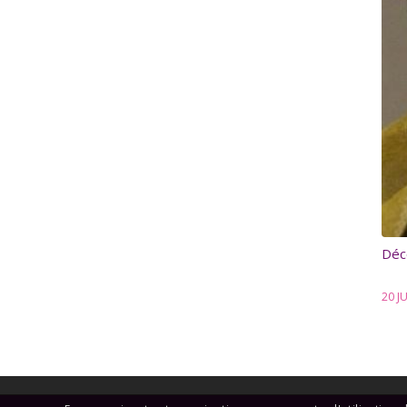
Déc
20 J