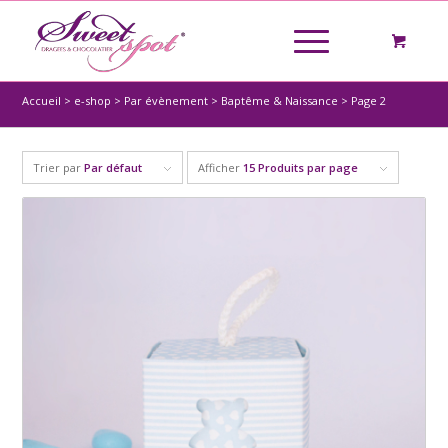
Accueil
>
e-shop
>
Par évènement
>
Baptême & Naissance
>
Page 2
Trier par
Par défaut
Afficher
15 Produits par page