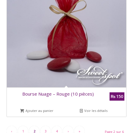
Bourse Nuage – Rouge (10 pièces)
150
₨
Ajouter au panier
Voir les détails
‹
1
2
3
4
›
»
Page 2 sur 6